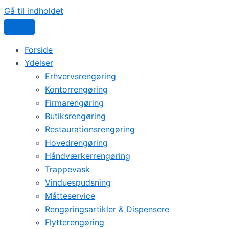
Gå til indholdet
Forside
Ydelser
Erhvervsrengøring
Kontorrengøring
Firmarengøring
Butiksrengøring
Restaurationsrengøring
Hovedrengøring
Håndværkerrengøring
Trappevask
Vinduespudsning
Måtteservice
Rengøringsartikler & Dispensere
Flytterengøring