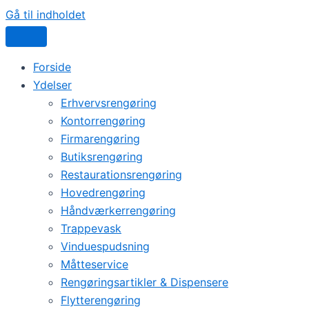
Gå til indholdet
Forside
Ydelser
Erhvervsrengøring
Kontorrengøring
Firmarengøring
Butiksrengøring
Restaurationsrengøring
Hovedrengøring
Håndværkerrengøring
Trappevask
Vinduespudsning
Måtteservice
Rengøringsartikler & Dispensere
Flytterengøring